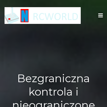
Skip
to
content
Bezgraniczna
kontrola i
nieograniczone