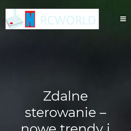
Skip
to
content
Zdalne
sterowanie –
nowe trendy i