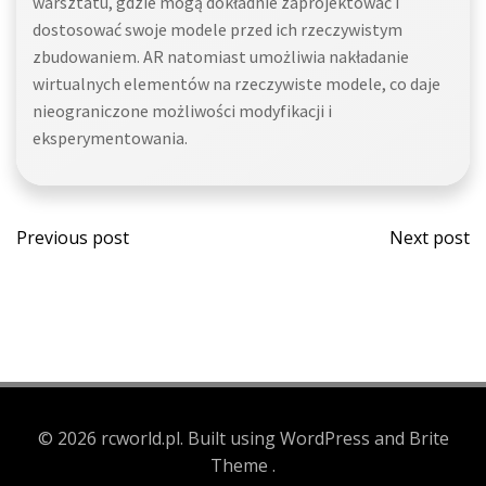
warsztatu, gdzie mogą dokładnie zaprojektować i
dostosować swoje modele przed ich rzeczywistym
zbudowaniem. AR natomiast umożliwia nakładanie
wirtualnych elementów na rzeczywiste modele, co daje
nieograniczone możliwości modyfikacji i
eksperymentowania.
Post
Post
Previous post
Next post
navigation
navi
© 2026 rcworld.pl. Built using WordPress and Brite
Theme .